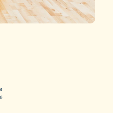
ns
g.