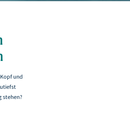
h
n
n Kopf und
utiefst
eg stehen?