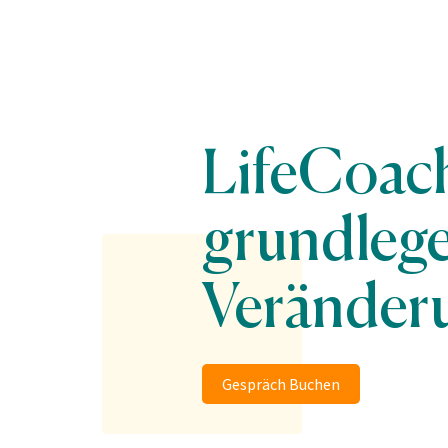
LifeCoach
grundleg
Veränder
Gespräch Buchen