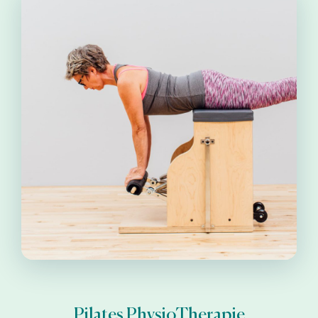
Pilates PhysioTherapie