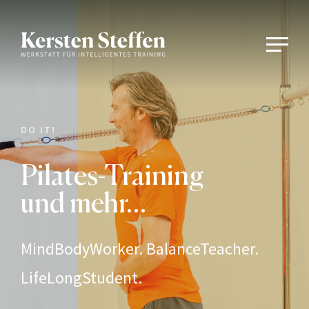
DO IT!
Pilates-Training
und mehr…
MindBodyWorker. BalanceTeacher.
LifeLongStudent.